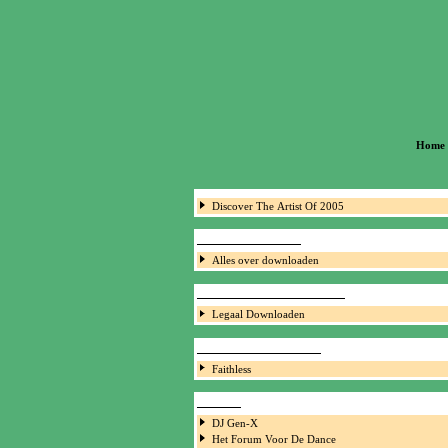
Home
Discover The Artist Of 2005
ALLES OVER MP3
Alles over downloaden
BETAALDE DOWNLOADS
Legaal Downloaden
CLIP VAN DE MAAND
Faithless
DANCE
DJ Gen-X
Het Forum Voor De Dance