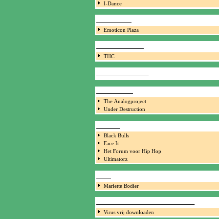
I-Dance
EMOTICONS
Emoticon Plaza
GANGSTER RAP
THC
GELD VERDIENEN
HARD ROCK
The Analogproject
Under Destruction
HIP HOP
Black Bulls
Face It
Het Forum voor Hip Hop
Ultimatorz
JAZZ
Mariette Bodier
LEGAAL BETAALD DOWNLOADEN
Virus vrij downloaden