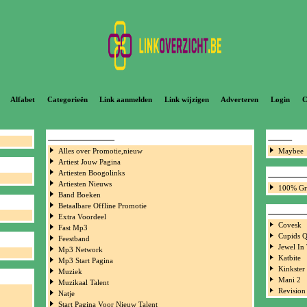
Alfabet
Categorieën
Link aanmelden
Link wijzigen
Adverteren
Login
C
LINK PARTNERS
PUNK
Alles over Promotie,nieuw
Maybee
Artiest Jouw Pagina
Artiesten Boogolinks
RECLAM
Artiesten Nieuws
100% Gra
Band Boeken
Betaalbare Offline Promotie
ROCK B
Extra Voordeel
Covesk
Fast Mp3
Cupids Q
Feestband
Jewel In
Mp3 Network
Katbite
Mp3 Start Pagina
Kinkster
Muziek
Mani 2
Muzikaal Talent
Revision
Natje
Start Pagina Voor Nieuw Talent